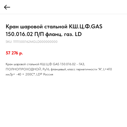
Кран шаровой стальной КШ.Ц.Ф.GAS
150.016.02 П/П фланц. газ. LD
SKU:
11111500162MGLD000000000
57 276
р.
Кран шаровой стальной КШ.Ц.Ф GAS 150.016.02 - ГАЗ,
ПОЛНОПРОХОДНОЙ, Ру16, фланцевый, класс герметичности "А", L=410
мм,Тр= -40 + 200С*, LD® Россия