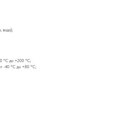
, вода);
40 °C до +200 °C;
т -40 °C до +80 °C;