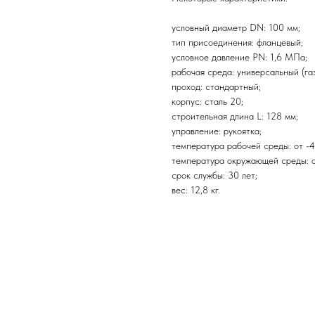
условный диаметр DN: 100 мм;
тип присоединения: фланцевый;
условное давление PN: 1,6 МПа;
рабочая среда: универсальный (газ
проход: стандартный;
корпус: сталь 20;
строительная длина L: 128 мм;
управление: рукоятка;
температура рабочей среды: от -
температура окружающей среды: о
срок службы: 30 лет;
вес: 12,8 кг.