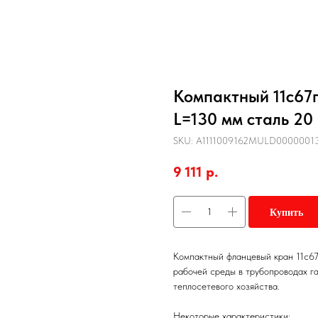
Компактный 11с67п
L=130 мм сталь 20
SKU:
А1111009162MULD0000001
9 111
р.
Купить
Компактный фланцевый кран 11с67
рабочей среды в трубопроводах 
теплосетевого хозяйства.
Некоторые характеристики: