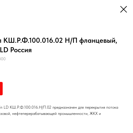
 КШ.Р.Ф.100.016.02 Н/П фланцевый,
 LD Россия
300
п LD КШ.Р.Ф.100.016.Н/П.02 предназначен для перекрытия потока
газовой, нефтеперерабатывающей промышленности, ЖКХ и