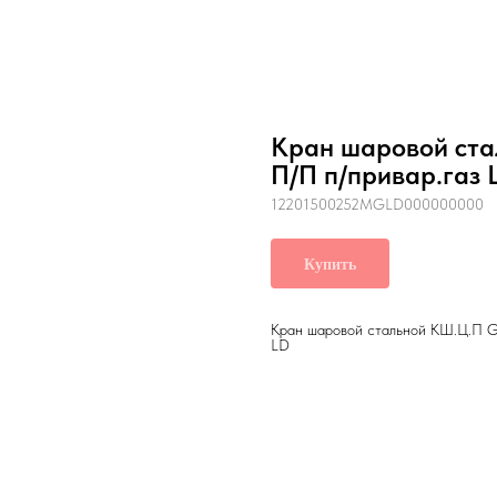
Кран шаровой ста
П/П п/привар.газ 
12201500252MGLD000000000
Купить
Кран шаровой стальной КШ.Ц.П GA
LD