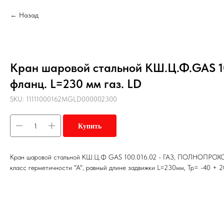
Назад
Кран шаровой стальной КШ.Ц.Ф.GAS 1
фланц. L=230 мм газ. LD
SKU:
11111000162MGLD000002300
Купить
Кран шаровой стальной КШ.Ц.Ф GAS 100.016.02 - ГАЗ, ПОЛНОПРОХО
класс герметичности "А", равный длине задвижки L=230мм, Тр= -40 + 