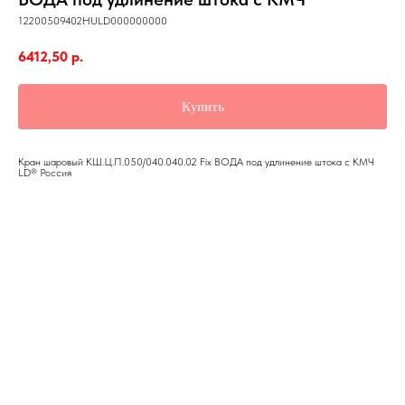
12200509402HULD000000000
6412,50
р.
Купить
Кран шаровый КШ.Ц.П.050/040.040.02 Fix ВОДА под удлинение штока с КМЧ
LD® Россия