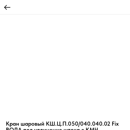
Кран шаровый КШ.Ц.П.050/040.040.02 Fix
ВОДА под удлинение штока с КМЧ