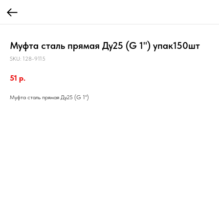
Муфта сталь прямая Ду25 (G 1") упак150шт
SKU:
128-9115
51
р.
Муфта сталь прямая Ду25 (G 1")