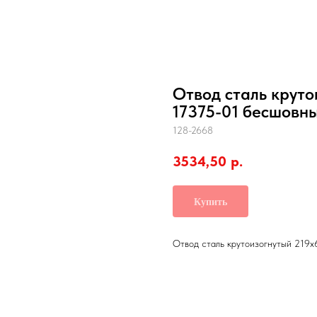
Отвод сталь круто
17375-01 бесшовны
128-2668
3534,50
р.
Купить
Отвод сталь крутоизогнутый 219х