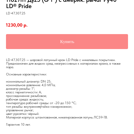
LD® Pride
LD 47.307.25
1230,00
р.
Купить
LD 47.307.25 — шаровой латунный кран LD Pride с никелевым покрытием.
Предназначен для жидких сред, неагрессивных к материалам крана, а также
пара.
Основные характеристики:
номинальный диаметр: DN 25;
номинальное давление: 4,0 МПа;
диаметр резьбы: 1";
класс герметичности: А;
присоединение: резьбовое;
рабочая среда: жидкость;
температура рабочей среды: от -20 до 150 °С;
тип резьбы: внутренняя/гайка «американка»;
управление: рычаг;
цвет рукоятки: чёрный.
Материал корпуса: штампованная, никелированная латунь ЛС59-1В.
Гарантия: 10 лет.