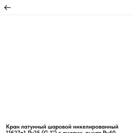
Кран латунный шаровой никелированный
11б27п1 Ду25 (G 1") с америк. рычаг Ру40