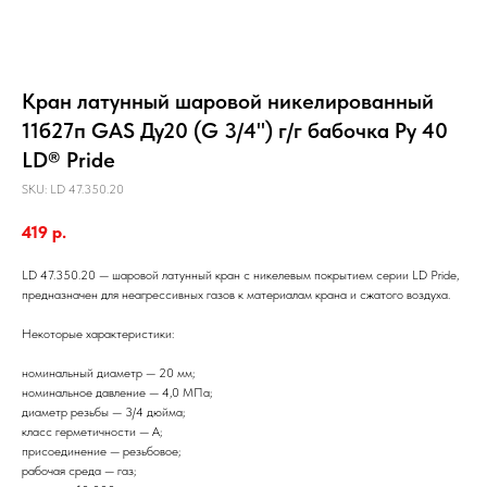
Кран латунный шаровой никелированный
11б27п GAS Ду20 (G 3/4") г/г бабочка Ру 40
LD® Pride
SKU:
LD 47.350.20
419
р.
LD 47.350.20 — шаровой латунный кран с никелевым покрытием серии LD Pride,
предназначен для неагрессивных газов к материалам крана и сжатого воздуха.
Некоторые характеристики:
номинальный диаметр — 20 мм;
номинальное давление — 4,0 МПа;
диаметр резьбы — 3/4 дюйма;
класс герметичности — А;
присоединение — резьбовое;
рабочая среда — газ;