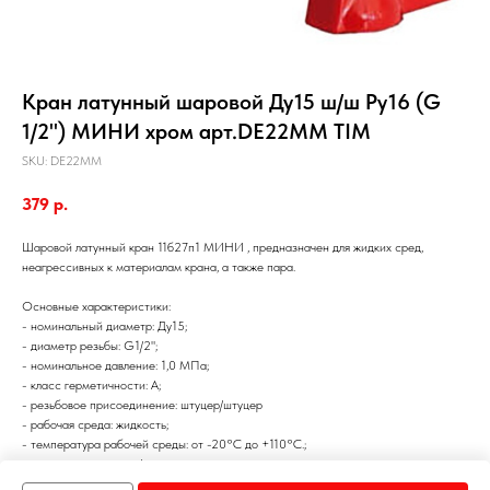
Кран латунный шаровой Ду15 ш/ш Ру16 (G
1/2") МИНИ хром арт.DE22MM TIM
SKU:
DE22MM
379
р.
Шаровой латунный кран 11б27п1 МИНИ , предназначен для жидких сред,
неагрессивных к материалам крана, а также пара.
Основные характеристики:
- номинальный диаметр: Ду15;
- диаметр резьбы: G1/2";
- номинальное давление: 1,0 МПа;
- класс герметичности: А;
- резьбовое присоединение: штуцер/штуцер
- рабочая среда: жидкость;
- температура рабочей среды: от -20°С до +110°С.;
- управление: ручка «флажок»;
- защитное покрытие корпуса: хромированный.