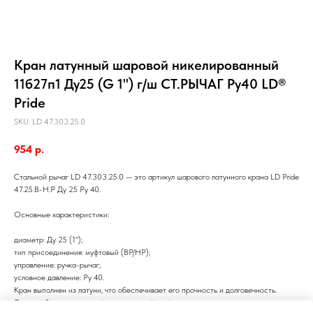
Кран латунный шаровой никелированный
11б27п1 Ду25 (G 1") г/ш СТ.РЫЧАГ Ру40 LD®
Pride
SKU:
LD 47.303.25.0
954
р.
Стальной рычаг LD 47.303.25.0 — это артикул шарового латунного крана LD Pride
47.25.В-Н.Р Ду 25 Ру 40.
Основные характеристики:
диаметр: Ду 25 (1");
тип присоединения: муфтовый (ВР/НР);
управление: ручка-рычаг;
условное давление: Ру 40.
Кран выполнен из латуни, что обеспечивает его прочность и долговечность.
Латунь обладает высокой коррозионной стойкостью, что позволяет использовать