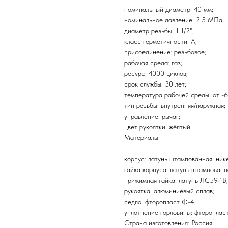
номинальный диаметр: 40 мм;
номинальное давление: 2,5 МПа;
диаметр резьбы: 1 1/2";
класс герметичности: А;
присоединение: резьбовое;
рабочая среда: газ;
ресурс: 4000 циклов;
срок службы: 30 лет;
температура рабочей среды: от -6
тип резьбы: внутренняя/наружная;
управление: рычаг;
цвет рукоятки: жёлтый.
Материалы:
корпус: латунь штампованная, ни
гайка корпуса: латунь штампован
прижимная гайка: латунь ЛС59-1В;
рукоятка: алюминиевый сплав;
седло: фторопласт Ф-4;
уплотнение горловины: фтороплас
Страна изготовления: Россия.