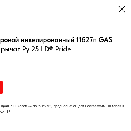
ровой никелированный 11б27п GAS
ш рычаг Ру 25 LD® Pride
 кран с никелевым покрытием, предназначен для неагрессивных газов к
ха. 15