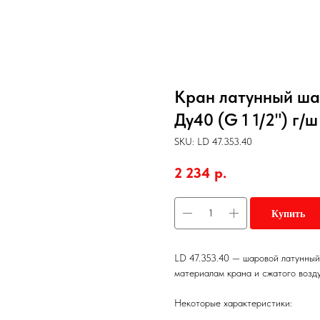
Кран латунный ша
Ду40 (G 1 1/2") г/
SKU:
LD 47.353.40
2 234
р.
Купить
LD 47.353.40 — шаровой латунный
материалам крана и сжатого возду
Некоторые характеристики: