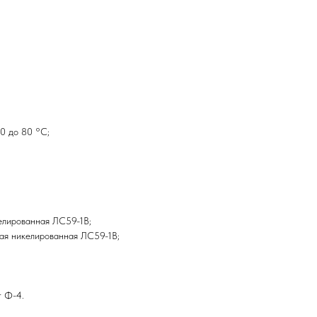
0 до 80 °С;
келированная ЛС59-1В;
ная никелированная ЛС59-1В;
т Ф-4.