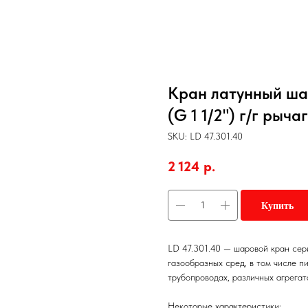
Кран латунный ша
(G 1 1/2") г/г рыча
SKU:
LD 47.301.40
2 124
р.
Купить
LD 47.301.40 — шаровой кран сер
газообразных сред, в том числе п
трубопроводах, различных агрегат
Некоторые характеристики: