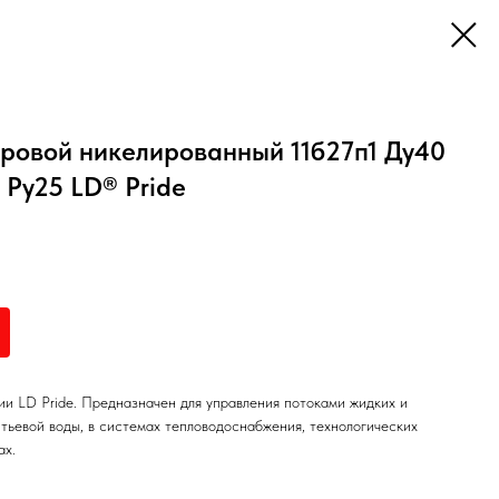
ровой никелированный 11б27п1 Ду40
г Ру25 LD® Pride
ии LD Pride. Предназначен для управления потоками жидких и
итьевой воды, в системах тепловодоснабжения, технологических
ах.