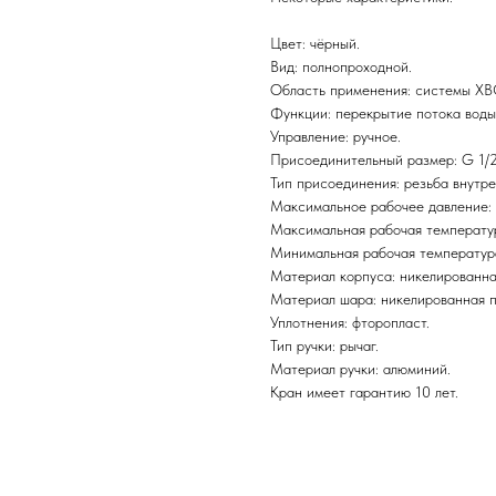
Цвет: чёрный.
Вид: полнопроходной.
Область применения: системы ХВС
Функции: перекрытие потока воды
Управление: ручное.
Присоединительный размер: G 1/2
Тип присоединения: резьба внутре
Максимальное рабочее давление: 
Максимальная рабочая температу
Минимальная рабочая температура
Материал корпуса: никелированна
Материал шара: никелированная п
Уплотнения: фторопласт.
Тип ручки: рычаг.
Материал ручки: алюминий.
Кран имеет гарантию 10 лет.