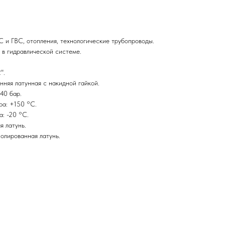
 и ГВС, отопления, технологические трубопроводы.
 в гидравлической системе.
".
нняя латунная с накидной гайкой.
40 бар.
ра: +150 °С.
: -20 °С.
я латунь.
олированная латунь.