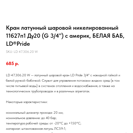
Кран латунный шаровой никелированный
11б27п1 Ду20 (G 3/4") с америк, БЕЛАЯ БАБ,
LD®Pride
SKU:
LD 47.306.20 W
685
р.
LD 47.306.20 W — латунный шаровой кран LD Pride 3/4" с накидной гайкой и
белой ручкой-бабочкой. Служит для управления потоками жидких сред (в том
числе питьевой воды) в системах отопления и водоснабжения, а также на
технологических трубопроводах и в различных агрегатах.
Некоторые характеристики:
номинальный диаметр прохода: 20 мм;
номинальное давление: до 40 бар;
температура рабочей среды: от -20°C до +150°C;
материал: штампованная латунь ЛС59-1;