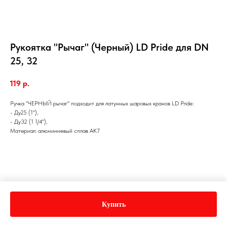
Рукоятка "Рычаг" (Черный) LD Pride для DN
25, 32
119
р.
Ручка "ЧЕРНЫЙ рычаг" подходит для латунных шаровых кранов LD Pride:
- Ду25 (1"),
- Ду32 (1 1/4"),
Материал: алюминиевый сплав АК7
Купить