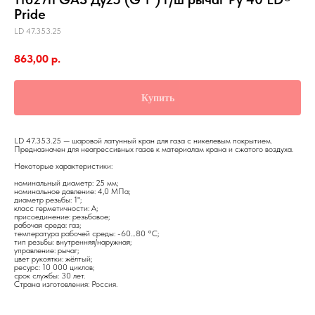
Pride
LD 47.353.25
863,00
р.
Купить
LD 47.353.25 — шаровой латунный кран для газа с никелевым покрытием.
Предназначен для неагрессивных газов к материалам крана и сжатого воздуха.
Некоторые характеристики:
номинальный диаметр: 25 мм;
номинальное давление: 4,0 МПа;
диаметр резьбы: 1";
класс герметичности: А;
присоединение: резьбовое;
рабочая среда: газ;
температура рабочей среды: -60…80 °С;
тип резьбы: внутренняя/наружная;
управление: рычаг;
цвет рукоятки: жёлтый;
ресурс: 10 000 циклов;
срок службы: 30 лет.
Страна изготовления: Россия.