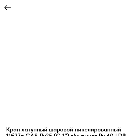
Кран латунный шаровой никелированный
11б27п GAS Ду25 (G 1") г/ш рычаг Ру 40 LD®