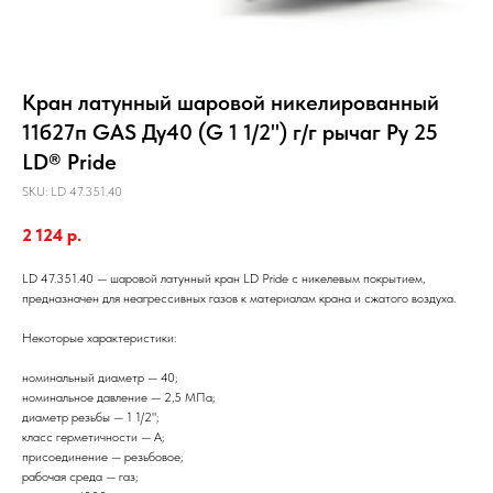
Кран латунный шаровой никелированный
11б27п GAS Ду40 (G 1 1/2") г/г рычаг Ру 25
LD® Pride
SKU:
LD 47.351.40
2 124
р.
LD 47.351.40 — шаровой латунный кран LD Pride с никелевым покрытием,
предназначен для неагрессивных газов к материалам крана и сжатого воздуха.
Некоторые характеристики:
номинальный диаметр — 40;
номинальное давление — 2,5 МПа;
диаметр резьбы — 1 1/2";
класс герметичности — А;
присоединение — резьбовое;
рабочая среда — газ;