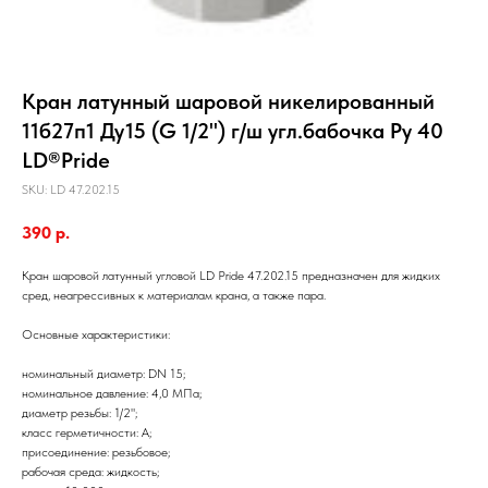
Кран латунный шаровой никелированный
11б27п1 Ду15 (G 1/2") г/ш угл.бабочка Ру 40
LD®Pride
SKU:
LD 47.202.15
390
р.
Кран шаровой латунный угловой LD Pride 47.202.15 предназначен для жидких
сред, неагрессивных к материалам крана, а также пара.
Основные характеристики:
номинальный диаметр: DN 15;
номинальное давление: 4,0 МПа;
диаметр резьбы: 1/2";
класс герметичности: А;
присоединение: резьбовое;
рабочая среда: жидкость;