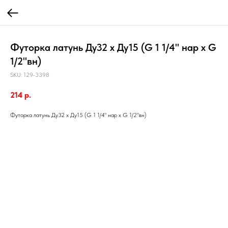
Футорка латунь Ду32 х Ду15 (G 1 1/4" нар х G
1/2"вн)
SKU:
129-3398
214
р.
Футорка латунь Ду32 х Ду15 (G 1 1/4" нар х G 1/2"вн)