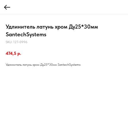
Удлинитель латунь хром Ду25*30мм
SantechSystems
SKU:
127-0996
474,5
р.
Удлинитель латунь хром Ду25*30мм SantechSystems