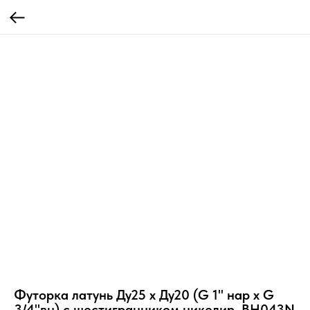
Футорка латунь Ду25 х Ду20 (G 1" нар х G
3/4"вн) с шестигранником никелир. BH043N