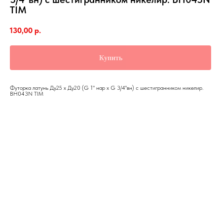
TIM
130,00
р.
Купить
Футорка латунь Ду25 х Ду20 (G 1" нар х G 3/4"вн) с шестигранником никелир.
BH043N TIM