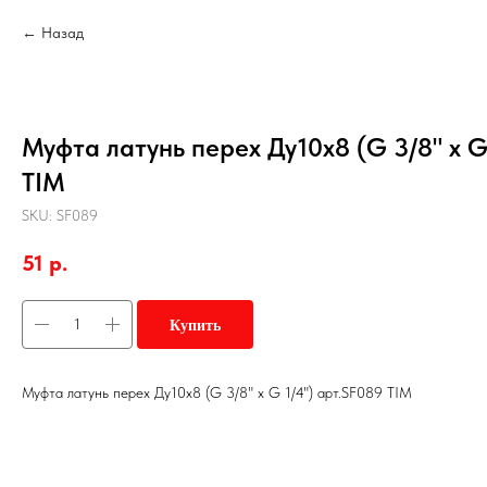
Назад
Муфта латунь перех Ду10х8 (G 3/8" х G
TIM
SKU:
SF089
51
р.
Купить
Муфта латунь перех Ду10х8 (G 3/8" х G 1/4") арт.SF089 TIM