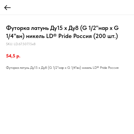
Футорка латунь Ду15 х Ду8 (G 1/2"нар х G
1/4"вн) никель LD® Pride Россия (200 шт.)
SKU:
LD.67.507.15х8
54,5
р.
Футорка латунь Ду15 х Ду8 (G 1/2"нар х G 1/4"вн) никель LD® Pride Россия