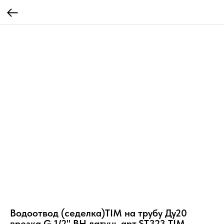
Водоотвод (седелка)TIM на трубу Ду20
врезка G 1/2" ВН латунь арт.ST323 TIM