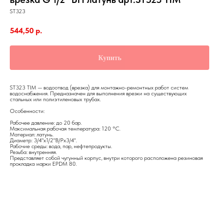
ST323
544,50
р.
Купить
ST323 TIM — водоотвод (врезка) для монтажно-ремонтных работ систем
водоснабжения. Предназначен для выполнения врезки на существующих
стальных или полиэтиленовых трубах.
Особенности:
Рабочее давление: до 20 бар.
Максимальная рабочая температура: 120 °C.
Материал: латунь.
Диаметр: 3/4"х1/2"В/Рх3/4".
Рабочие среды: вода, пар, нефтепродукты.
Резьба: внутренняя.
Представляет собой чугунный корпус, внутри которого расположена резиновая
прокладка марки EPDM 80.