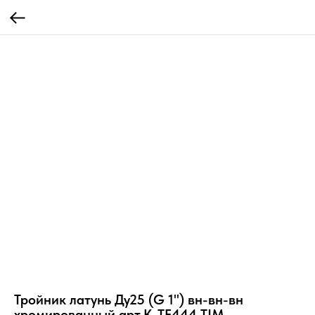
Тройник латунь Ду25 (G 1") вн-вн-вн
хромированный арт.K-TF444 TIM