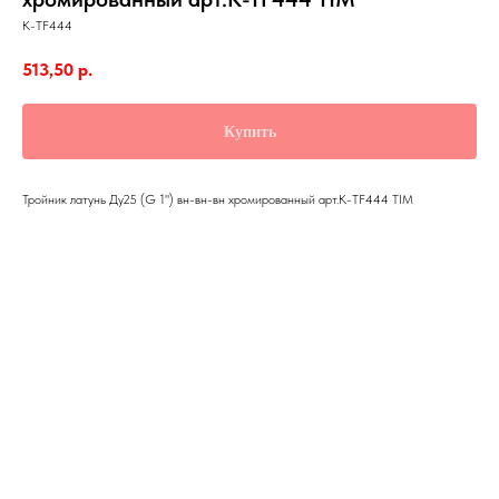
K-TF444
513,50
р.
Купить
Тройник латунь Ду25 (G 1") вн-вн-вн хромированный арт.K-TF444 TIM