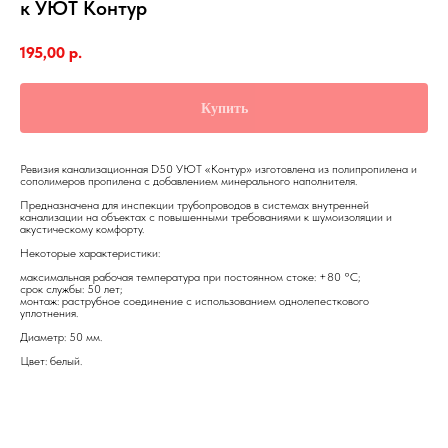
к УЮТ Контур
195,00
р.
Купить
Ревизия канализационная D50 УЮТ «Контур» изготовлена из полипропилена и
сополимеров пропилена с добавлением минерального наполнителя.
Предназначена для инспекции трубопроводов в системах внутренней
канализации на объектах с повышенными требованиями к шумоизоляции и
акустическому комфорту.
Некоторые характеристики:
максимальная рабочая температура при постоянном стоке: +80 °С;
срок службы: 50 лет;
монтаж: раструбное соединение с использованием однолепесткового
уплотнения.
Диаметр: 50 мм.
Цвет: белый.