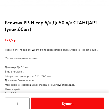
Ревизия PP-H сер б/н Дн50 в/к СТАНДАРТ
(упак.60шт)
127,5
р.
Ревизия PP-H сер б/н Дн50 в/к предназначена для внутренней канализации.
Основные характеристики:
Диаметр: Дн 50 мм.
Вид: с крышкой.
Габаритные размеры: 94×156×64 мм.
Давление: безнапорное.
Назначение: инспекция канализационных трубопроводов.
Цвет: серый.
Вес: 0,08 кг.
Материал: PP-H.
Купить