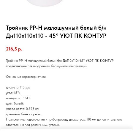
Тройник PP-Н малошумный белый б/н
Дн110х110х110 - 45° УЮТ ПК КОНТУР
216,5
р.
Тройник PP-H малошумный белый б/н Дн110х110х45° УЮТ ПК КОНТУР
предназначен для внутренней бесшумной канализации.
Основные характеристики:
диаметр: 110 мм;
угол: 45°;
материал: PP-H;
цвет: белый;
масса нетто: 0,375 кг;
давление: безнапорное.
Назначение: подключение к трубопроводу диаметром 110 мм дополнительного
ответвления под различными углами.