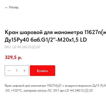
Назад
Кран шаровой для манометра 11б27п(м)
Ду15Ру40 баб.G1/2"-М20х1,5 LD
SKU:
LD 44.342.15.(2).20
329,5
р.
Купить
Кран шаровой для манометра 11б27п(м)1 с воздухоотводчиком Ду15 Ру16
-20..+150°C, материал латунь ЛС 59-1 арт.LD 44.340.15.(2).20