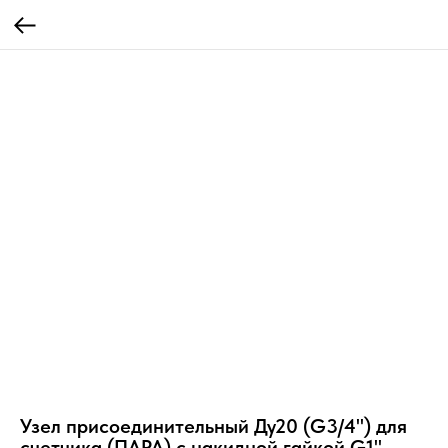
Узел присоединительный Ду20 (G3/4") для
счетчика (ПАРА) с накидной гайкой G1"