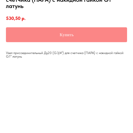
латунь
530,50
р.
Купить
Узел присоединительный Ду20 (G3/4") для счетчика (ПАРА) с накидной гайкой
G1" латунь