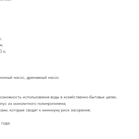
;
м;
 л;
ионный насос, дренажный насос.
возможность использования воды в хозяйственно-бытовых целях;
пус из монолитного полипропилена;
ами, которые сводят к минимуму риск засорения;
 года;