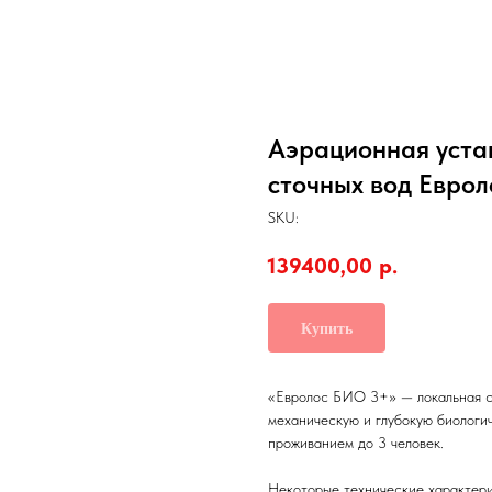
Аэрационная уста
сточных вод Евро
SKU:
139400,00
р.
Купить
«Евролос БИО 3+» — локальная ст
механическую и глубокую биологи
проживанием до 3 человек.
Некоторые технические характери