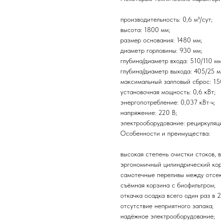
производительность: 0,6 м³/сут;
высота: 1800 мм;
размер основания: 1480 мм;
диаметр горловины: 930 мм;
глубина/диаметр входа: 510/110 мм
глубина/диаметр выхода: 405/25 м
максимальный залповый сброс: 150
установочная мощность: 0,6 кВт;
энергопотребление: 0,037 кВт·ч;
напряжение: 220 В;
электрооборудование: рециркуляц
Особенности и преимущества:
высокая степень очистки стоков, 
эргономичный цилиндрический кор
самотечные переливы между отсек
съёмная корзина с биофильтром;
откачка осадка всего один раз в 2
отсутствие неприятного запаха;
надёжное электрооборудование;